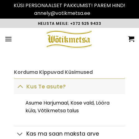
KÜSI PERSONAALSET PAKKUMIST! PAREM HIND!
annely@votikmetsa.ee
Peida
Skip
HELISTA MEILE: +372 525 9433
to
content
Korduma Kippuvad Küsimused
Kus Te asute?
Asume Harjumaal, Kose vald, Lööra
küla, Võtikmetsa talus
Kas ma saan maksta arve