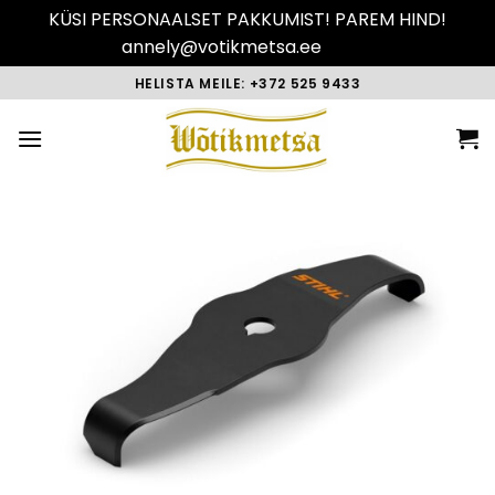
KÜSI PERSONAALSET PAKKUMIST! PAREM HIND!
annely@votikmetsa.ee
Peida
Skip
HELISTA MEILE: +372 525 9433
to
content