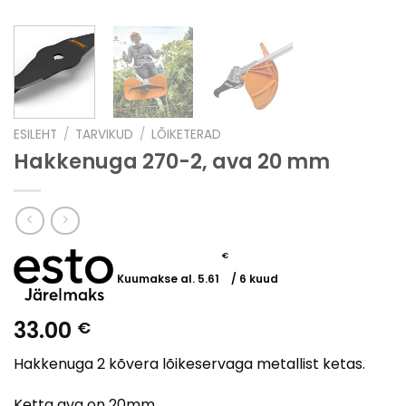
ESILEHT
/
TARVIKUD
/
LÕIKETERAD
Hakkenuga 270-2, ava 20 mm
€
Kuumakse al.
5.61
/ 6 kuud
33.00
€
Hakkenuga 2 kõvera lõikeservaga metallist ketas.
Ketta ava on 20mm