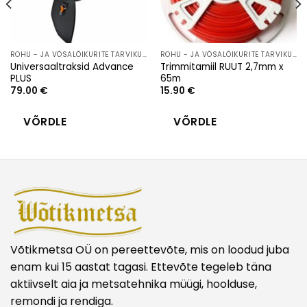
ROHU - JA VÕSALÕIKURITE TARVIKUD
ROHU - JA VÕSALÕIKURITE TARVIKUD
Universaaltraksid Advance
Trimmitamiil RUUT 2,7mm x
PLUS
65m
79.00
€
15.90
€
VÕRDLE
VÕRDLE
Võtikmetsa OÜ on pereettevõte, mis on loodud juba
enam kui 15 aastat tagasi. Ettevõte tegeleb täna
aktiivselt aia ja metsatehnika müügi, hoolduse,
remondi ja rendiga.