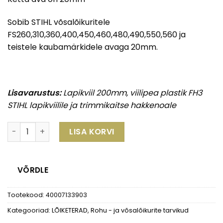
Sobib STIHL võsalõikuritele
FS260,310,360,400,450,460,480,490,550,560 ja
teistele kaubamärkidele avaga 20mm.
Lisavarustus:
Lapikviil 200mm, viilipea plastik FH3
STIHL lapikviilile ja trimmikaitse hakkenoale
Hakkenuga 270-2, ava 20 mm kogus
LISA KORVI
VÕRDLE
Tootekood:
40007133903
Kategooriad:
LÕIKETERAD
,
Rohu - ja võsalõikurite tarvikud