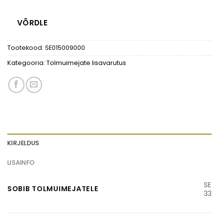
VÕRDLE
Tootekood:
SE015009000
Kategooria:
Tolmuimejate lisavarutus
KIRJELDUS
LISAINFO
SE
SOBIB TOLMUIMEJATELE
33