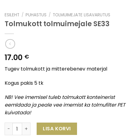
ESILEHT
/
PUHASTUS
/
TOLMUIMEJATE LISAVARUTUS
Tolmukott tolmuimejale SE33
17.00
€
Tugev tolmukott ja mitterebenev materjal
Kogus pakis 5 tk
NB! Vee imemisel tuleb tolmukott konteinerist
eemldada ja peale vee imemist ka tolmufilter PET
kuivatada!
Tolmukott tolmuimejale SE33 kogus
LISA KORVI