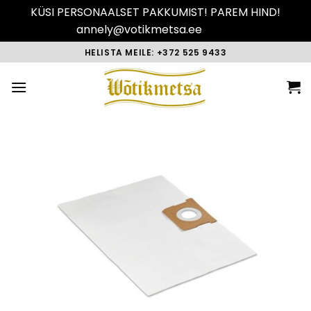
KÜSI PERSONAALSET PAKKUMIST! PAREM HIND!
annely@votikmetsa.ee
Peida
Skip
HELISTA MEILE: +372 525 9433
to
content