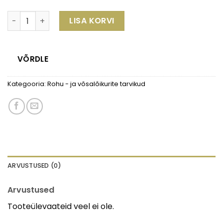
Trimmipea DUROCUT 20-2 kogus
LISA KORVI
VÕRDLE
Kategooria:
Rohu - ja võsalõikurite tarvikud
ARVUSTUSED (0)
Arvustused
Tooteülevaateid veel ei ole.