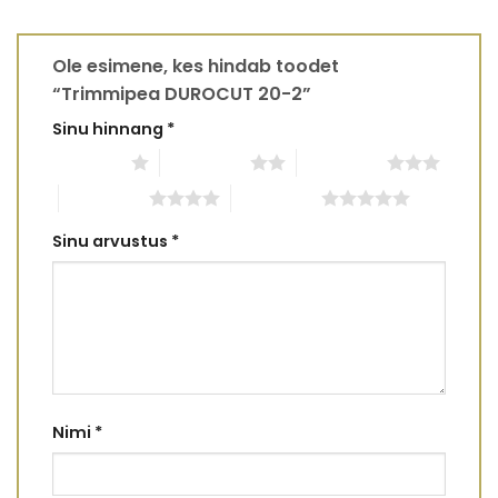
Ole esimene, kes hindab toodet
“Trimmipea DUROCUT 20-2”
Sinu hinnang
*
1 of 5 stars
2 of 5 stars
3 of 5 stars
4 of 5 stars
5 of 5 stars
Sinu arvustus
*
Nimi
*