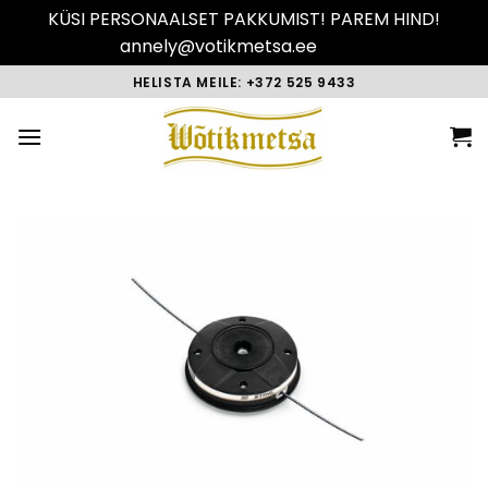
KÜSI PERSONAALSET PAKKUMIST! PAREM HIND!
annely@votikmetsa.ee
Peida
Skip
HELISTA MEILE: +372 525 9433
to
content