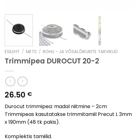
ESILEHT
/
METS
/
ROHU - JA VÕSALÕIKURITE TARVIKUD
Trimmipea DUROCUT 20-2
26.50
€
Durocut trimmipea: madal niitmine – 2cm
Trimmipeas kasutatakse trimmitamiil Precut L 3mm
x 190mm (48 tk pakis).
Komplektis tamiilid.